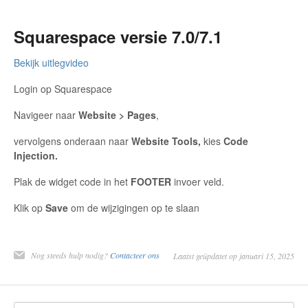
Squarespace versie 7.0/7.1
Bekijk uitlegvideo
Login op Squarespace
Navigeer naar
Website > Pages
,
vervolgens onderaan naar
Website Tools,
kies
Code
Injection.
Plak de widget code in het
FOOTER
invoer veld.
Klik op
Save
om de wijzigingen op te slaan
Nog steeds hulp nodig?
Contacteer ons
Laatst geüpdatet op januari 15, 2025