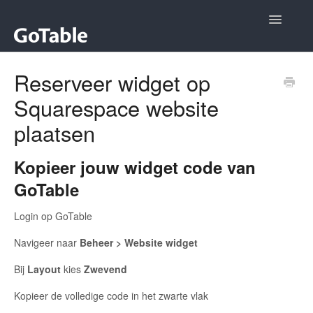
Toggle
Navigatio
Algemeen
Reserveer widget op
Squarespace website
Restaurateurs
plaatsen
Contact
Kopieer jouw widget code van
GoTable
Login op GoTable
Navigeer naar
Beheer > Website widget
Bij
Layout
kies
Zwevend
Kopieer de volledige code in het zwarte vlak