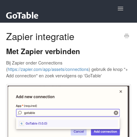
Toggle
Navigatio
Algemeen
Zapier integratie
Restaurateurs
Met Zapier verbinden
Contact
Bij Zapier onder Connections
(
https://zapier.com/app/assets/connections
) gebruik de knop "+
Add connection" en zoek vervolgens op 'GoTable'